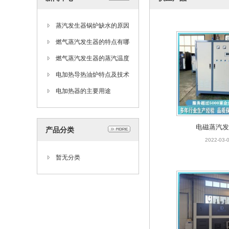
蒸汽发生器锅炉缺水的原因
和处理方法
燃气蒸汽发生器的特点有哪
些
燃气蒸汽发生器的蒸汽温度
过低怎么办
电加热导热油炉特点及技术
参数(制药厂专用)
电加热器的主要用途
电磁蒸汽发
产品分类
2022-03-
暂无分类