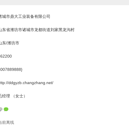
诸城市鼎大工业装备有限公司
山东省潍坊市诸城市龙都街道刘家黑龙沟村
山东/潍坊市
262200
4007889888}
ttp://ddgyzb.changzhang.net/
毛经理 （女士）
当前离线